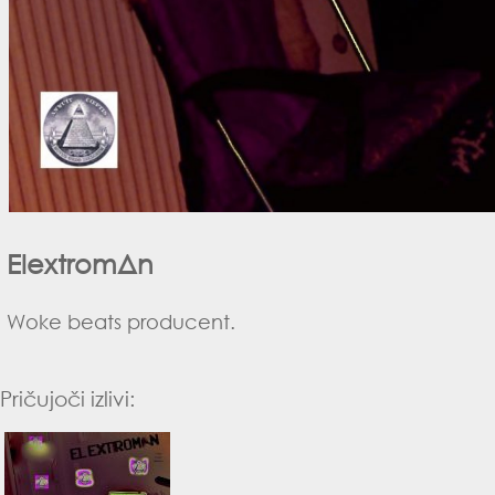
ElextromΔn
Woke beats producent.
Pričujoči izlivi:
the lost demos