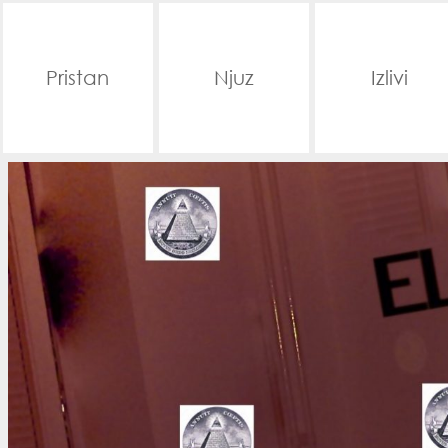
Pristan
Njuz
Izlivi