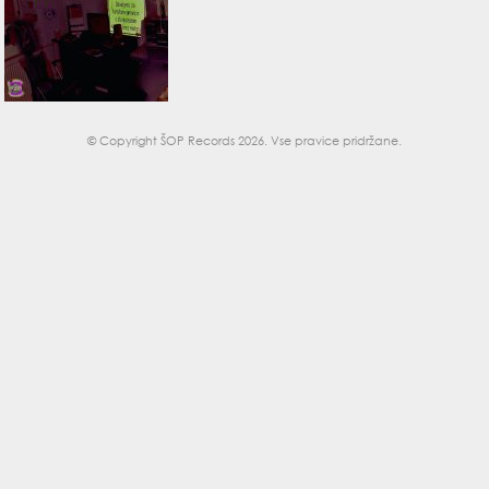
© Copyright
ŠOP Records 2026
. Vse pravice pridržane.