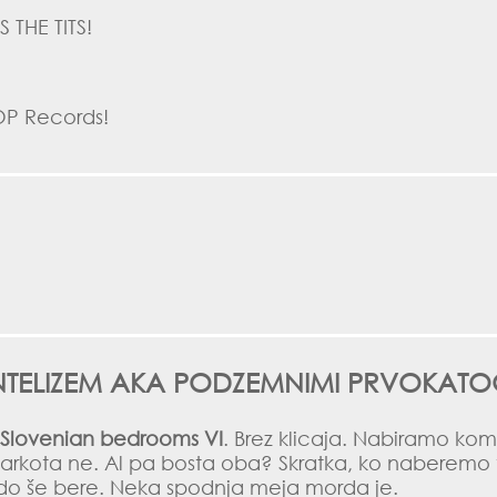
 THE TITS!
OP Records
!
IENTELIZEM AKA PODZEMNIMI PRVOKATO
 Slovenian bedrooms VI
. Brez klicaja. Nabiramo ko
 markota ne. Al pa bosta oba? Skratka, ko naberemo 
o še bere. Neka spodnja meja morda je.