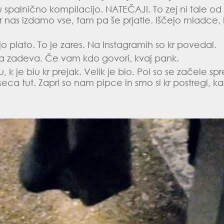
du spalnično kompilacijo.
NATEČAJI
. To zej ni tale od
nas izdamo vse, tam pa še prjatle. Iščejo mladce, k
 plato. To je zares. Na Instagramih so kr povedal.
na zadeva. Če vam kdo govori, kvaj pank.
, k je biu kr prejak. Velik je blo. Pol so se začele s
ca tut. Zaprl so nam pipce in smo si kr postregl, ka