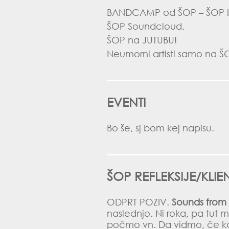
BANDCAMP
od ŠOP – ŠOP IS
ŠOP
Soundcloud
.
ŠOP na
JUTUBU
!
Neumorni artisti samo na
Š
EVENTI
Bo še, sj bom kej napisu.
ŠOP REFLEKSIJE/KL
ODPRT POZIV.
Sounds from
naslednjo. Ni roka, pa tut
počmo vn. Da vidmo, če kd