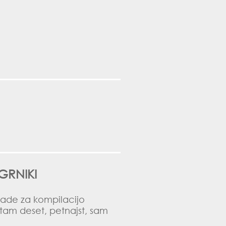
GRNIKI
made za kompilacijo
tam deset, petnajst, sam