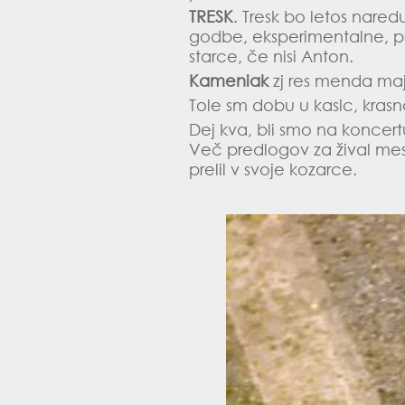
TRESK
. Tresk bo letos nare
godbe, eksperimentalne, pr 
starce, če nisi Anton.
Kameniak
zj res menda majo
Tole sm dobu u kaslc
, kras
Dej kva, bli smo na koncertu
Več predlogov za žival mese
prelil v svoje kozarce.