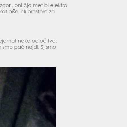
 zgori, oni čjo met bl elektro
ot piše. Ni prostora za
prejemat neke odločitve.
r smo pač najdl. Sj smo