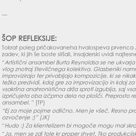
—
ŠOP REFLEKSIJE:
Tokrat poleg pričakovaneha hvalospeva prvenca A
zadev, ki jih še boste slišali, insajderski uvidi najtesn
“
Artistični ansambel Burta Reynoldsa
se ne ukvarja
vlog znotraj številčnega kolektiva. Glasbeniki nam
improvizirajo ter privabljajo kompozicije, ki se nik
težko predvidi, kdaj gre za improvizacijo in kdaj za 
vsakršna anahronistična drža sproti izgublja, saj v
izpričujeta oba izčprna dela na plošči. Preprosto 
ansambel.
” [TP]
“Ej za moje pojme odlično. Men je všeč. Resno pra
ozvočenje :)” [JK]
“
Hudo :) Za klientelizem bi mogoče mogu mal skraj
“
Ja, men se zdi tole kr proper shyet. Tko produkcij