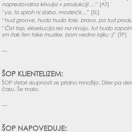
napredovalna krivulja v produkciji …
” [AT]
“
yo, to sploh ni slabo, modelčk…
” [SL]
“
hud groove, hudo hudo tole, bravo, pa tud produk
“
Čist top, eksekucija res na nivoju, tut hudo zapoln
sm itak fen take muzike, bom vedno lajku :)
” [TP]
—
ŠOP KLIENTELIZEM:
ŠOP stebri skupnosti se pridno množijo, Diler pa d
času. Še malo.
—
ŠOP NAPOVEDUJE: