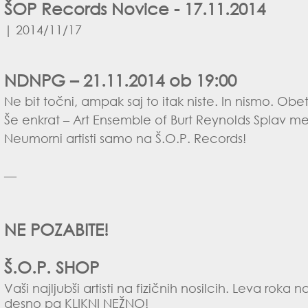
ŠOP Records Novice - 17.11.2014
| 2014/11/17
NDNPG – 21.11.2014 ob 19:00
Ne bit točni, ampak saj to itak niste. In nismo. O
Še enkrat – Art Ensemble of Burt Reynolds Spla
Neumorni artisti samo na
Š.O.P. Records
!
—
NE POZABITE!
Š.O.P. SHOP
Vaši najljubši artisti na fizičnih nosilcih. Leva rok
desno pa
KLIKNI NEŽNO
!