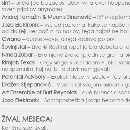
sint
– ptički (če bo zadost dobr, whatever happene
razen prjatlov anymore)
Andrej Tomažin & Muanis Sinanović
– EP u septem
Jozo Elektronik
– vse od (oziroma, kako se napiše, m
od-do fejl, ker pač ni to naslov, tega najbrž ne bo)
Cvrano
– quake.wave, druga zadeva po prvi
Šovinjista!
– Live @ Rostfraj (spet je bla debata o t
Ninđa Zubar
– Evo njene žvake (predn se gre na p
Rimjob Texas
– Orgy singel s komadom Public Violen
ne spomnim, kaj naj bi ta stavk namigoval)
Parental Advisory
– Explicit Noise, v izdelavi (če bi
Dražen Stjepanović
– Vodim rat svojom psihom i 
Art Ensemble of Burt Reynolds
– qué buenos discos 
Jozo Elektronik
– Samopostrežba (koga hecamo tl
ŽIVAL MESECA:
Končno spet žvali.