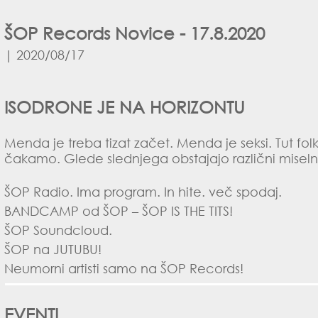
ŠOP Records Novice - 17.8.2020
| 2020/08/17
ISODRONE JE NA HORIZONTU
Menda je treba tizat začet. Menda je seksi. Tut fol
čakamo. Glede slednjega obstajajo različni miselni
ŠOP Radio
. Ima program. In hite. več spodaj.
BANDCAMP
od ŠOP – ŠOP IS THE TITS!
ŠOP
Soundcloud
.
ŠOP na
JUTUBU
!
Neumorni artisti samo na
ŠOP Records
!
EVENTI