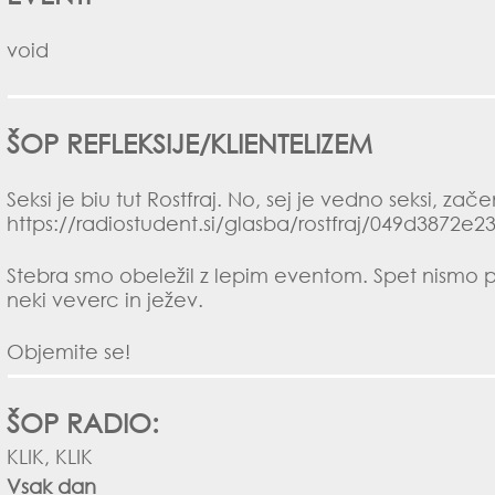
void
ŠOP REFLEKSIJE/KLIENTELIZEM
Seksi je biu tut Rostfraj. No, sej je vedno seksi, z
https://radiostudent.si/glasba/rostfraj/049d3872
Stebra smo obeležil z lepim eventom. Spet nismo pr
neki veverc in ježev.
Objemite se!
ŠOP RADIO:
KLIK, KLIK
Vsak dan