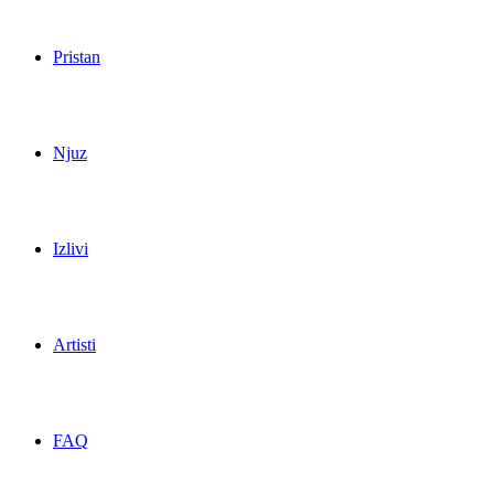
Pristan
Njuz
Izlivi
Artisti
FAQ