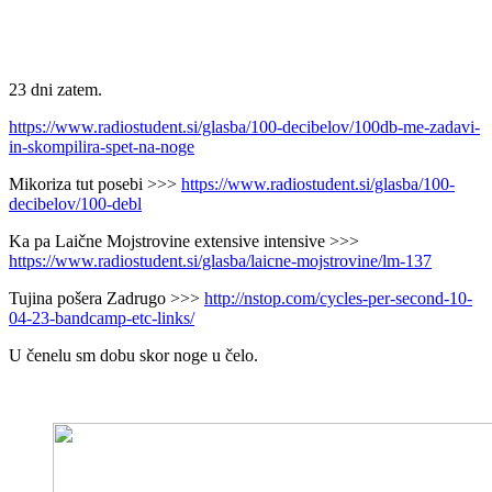
23 dni zatem.
https://www.radiostudent.si/glasba/100-decibelov/100db-me-zadavi-
in-skompilira-spet-na-noge
Mikoriza tut posebi >>>
https://www.radiostudent.si/glasba/100-
decibelov/100-debl
Ka pa Laične Mojstrovine extensive intensive >>>
https://www.radiostudent.si/glasba/laicne-mojstrovine/lm-137
Tujina pošera Zadrugo >>>
http://nstop.com/cycles-per-second-10-
04-23-bandcamp-etc-links/
U čenelu sm dobu skor noge u čelo.