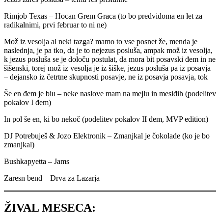
Rimjob Texas – Hocan Grem Graca (to bo predvidoma en let za
radikalnimi, prvi februar to ni ne)
Mož iz vesolja al neki tazga? mamo to vse posnet že, menda je
naslednja, je pa tko, da je to nejezus posluša, ampak mož iz vesolja,
k jezus posluša se je določu postulat, da mora bit posavski đem in ne
šišenski, torej mož iz vesolja je iz šiške, jezus posluša pa iz posavja
– dejansko iz četrtne skupnosti posavje, ne iz posavja posavja, tok
Še en đem je biu – neke naslove mam na mejlu in mesiđih (podelitev
pokalov I đem)
In pol še en, ki bo nekoč (podelitev pokalov II đem, MVP edition)
DJ Potrebuješ & Jozo Elektronik – Zmanjkal je čokolade (ko je bo
zmanjkal)
Bushkapyetta – Jams
Zaresn bend – Drva za Lazarja
ŽIVAL MESECA: