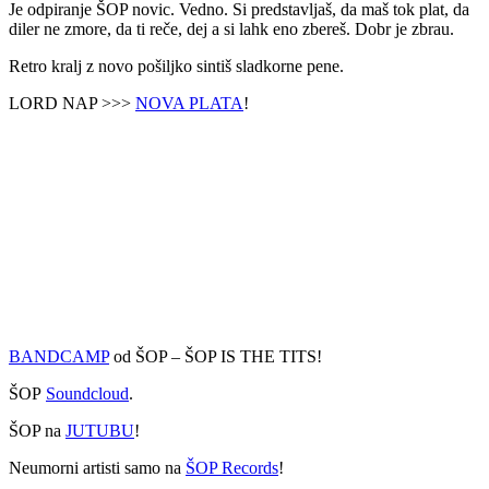
Je odpiranje ŠOP novic. Vedno. Si predstavljaš, da maš tok plat, da
diler ne zmore, da ti reče, dej a si lahk eno zbereš. Dobr je zbrau.
Retro kralj z novo pošiljko sintiš sladkorne pene.
LORD NAP >>>
NOVA PLATA
!
BANDCAMP
od ŠOP – ŠOP IS THE TITS!
ŠOP
Soundcloud
.
ŠOP na
JUTUBU
!
Neumorni artisti samo na
ŠOP Records
!