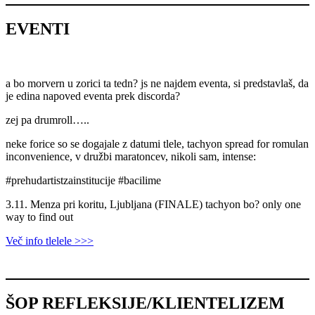
EVENTI
a bo morvern u zorici ta tedn? js ne najdem eventa, si predstavlaš, da
je edina napoved eventa prek discorda?
zej pa drumroll…..
neke forice so se dogajale z datumi tlele, tachyon spread for romulan
inconvenience, v družbi maratoncev, nikoli sam, intense:
#prehudartistzainstitucije #bacilime
3.11. Menza pri koritu, Ljubljana (FINALE) tachyon bo? only one
way to find out
Več info tlelele >>>
ŠOP REFLEKSIJE/KLIENTELIZEM