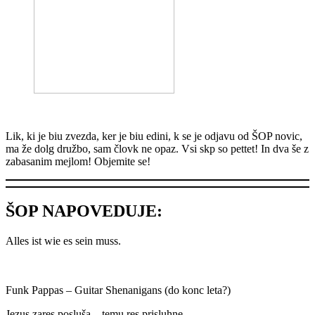
Lik, ki je biu zvezda, ker je biu edini, k se je odjavu od ŠOP novic,
ma že dolg družbo, sam človk ne opaz. Vsi skp so pettet! In dva še z
zabasanim mejlom! Objemite se!
ŠOP NAPOVEDUJE:
Alles ist wie es sein muss.
Funk Pappas – Guitar Shenanigans (do konc leta?)
Jezus zares posluša – temu res prisluhne