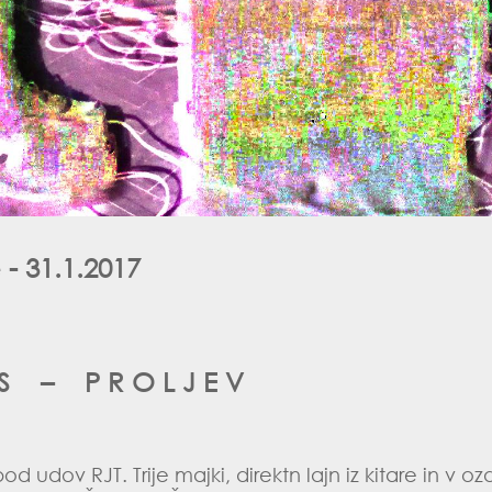
- 31.1.2017
 S – P R O L J E V
od udov RJT. Trije majki, direktn lajn iz kitare in v o