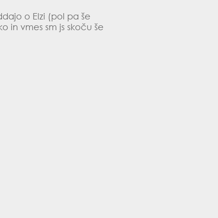
ddajo o Elzi (pol pa še
tko in vmes sm js skoču še