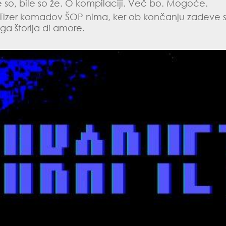
 so, bile so že. O kompilaciji. Več bo. Mogoće.
Tizer komadov ŠOP nima, ker ob končanju zadeve se 
uga štorija di amore.