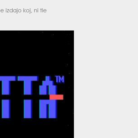
izdajo koj, ni tle