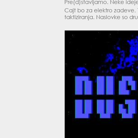
Pre(d)stavljamo. Neke ideje
Cajt bo za elektro zadeve. 
taktiziranja. Naslovke so dr