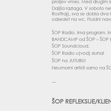
proljev vmes. Med drugim in
Daljša razlaga. V soboto nek
Rostfraj), sva se dobla dva 
odsedet na wc. Fluidni navdi
ŠOP Radio
. Ima program. In
BANDCAMP
od ŠOP – ŠOP IS
ŠOP
Soundcloud
.
ŠOP Radio
u(vod) sluha!
ŠOP na
JUTUBU
!
Neumorni artisti samo na
Š
—
ŠOP REFLEKSIJE/KLIE