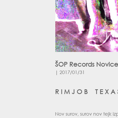
ŠOP Records Novice 
| 2017/01/31
R I M J O B T E X A
Nov surov, surov nov tejk izp