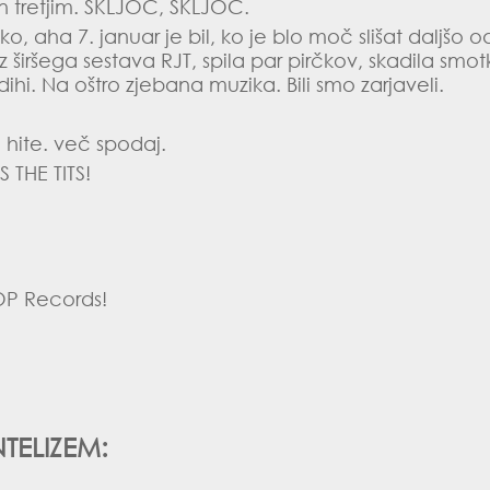
 tretjim.
ŠKLJOC, ŠKLJOC
.
o, aha 7. januar je bil, ko je blo moč slišat daljšo o
iz širšega sestava RJT, spila par pirčkov, skadila smo
hi. Na oštro zjebana muzika. Bili smo zarjaveli.
 hite. več spodaj.
 THE TITS!
OP Records
!
NTELIZEM: