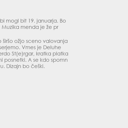
bi mogl bit 19. januarja. Bo
 Muzika menda je že pr
 širšo ožjo sceno valovanja
as serjemo. Vmes je Deluhe
Ferdo St(e)rgar, kratka platka
i posnetki. A se kdo spomn
tu. Dizajn bo češki.