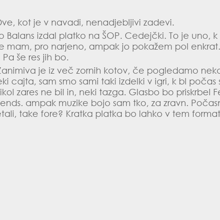
 Dve, kot je v navadi, nenadjebljivi zadevi.
uo
Balans
izdal platko na ŠOP. Cedejčki. To je uno, k 
že mam, pro narjeno, ampak jo pokažem pol enkrat.
Pa še res jih bo.
animiva je iz več zornih kotov, če pogledamo neko
ki cajta, sam smo sami taki izdelki v igri, k bl poč
nikol zares ne bil in, neki tazga. Glasbo bo priskrbel 
ends. ampak muzike bojo sam tko, za zravn. Počasn
 letali, take fore? Kratka platka bo lahko v tem forma