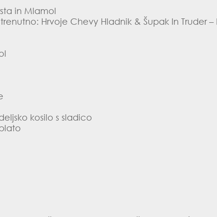
rsta in Mlamol
 – trenutno: Hrvoje Chevy Hladnik & Šupak In Truder 
ol
e
eljsko kosilo s sladico
 plato