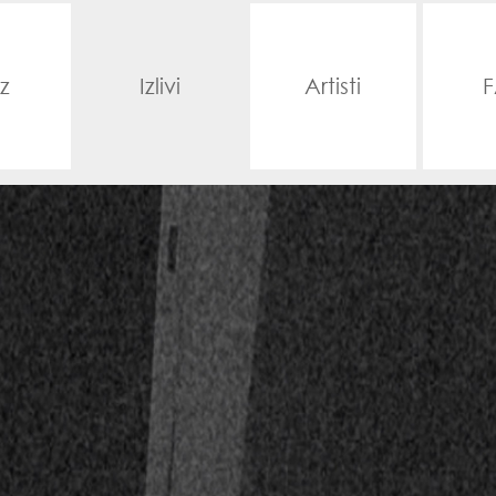
z
Izlivi
Artisti