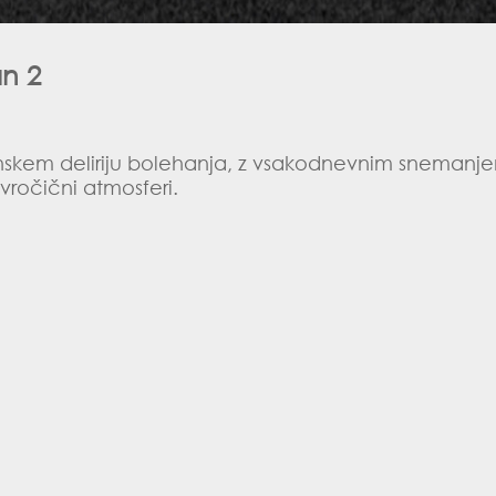
n 2
enskem deliriju bolehanja, z vsakodnevnim sneman
 vročični atmosferi.