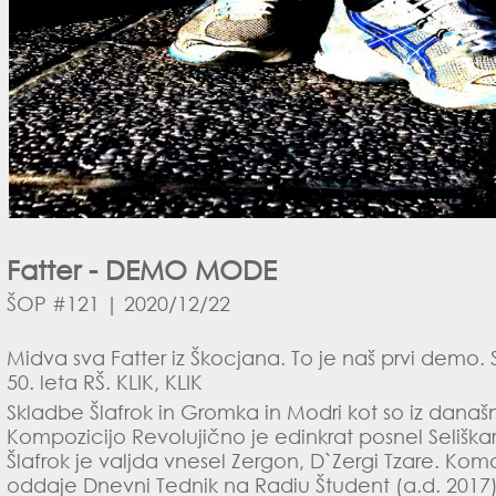
Fatter - DEMO MODE
ŠOP #121 | 2020/12/22
Midva sva Fatter iz Škocjana. To je naš prvi demo. S
50. leta RŠ.
KLIK, KLIK
Skladbe Šlafrok in Gromka in Modri kot so iz današ
Kompozicijo Revolujično je edinkrat posnel Seliškar
Šlafrok je valjda vnesel Zergon, D`Zergi Tzare. Ko
oddaje Dnevni Tednik na Radiu Študent (a.d. 2017).