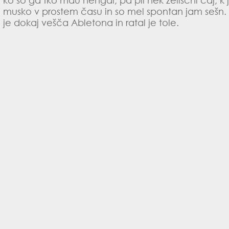
ko so ga tko mau hengal, pa pil nek zelišćni čaj, k 
musko v prostem času in so mel spontan jam sešn. b
je dokaj vešča Abletona in ratal je tole.