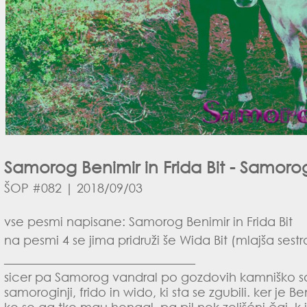
Samorog Benimir in Frida Bit - Samorog 
ŠOP #082 | 2018/09/03
vse pesmi napisane: Samorog Benimir in Frida Bit
na pesmi 4 se jima pridruži še Wida Bit (mlajša sestr
_______________________________
sicer pa Samorog vandral po gozdovih kamniško sa
samoroginji, frido in wido, ki sta se zgubili. ker je B